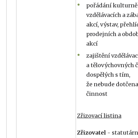
pořádání kulturně
vzdělávacích a zá
akcí, výstav, přehlí
prodejních a obdo
akcí
zajištění vzdělávac
a tělovýchovných 
dospělých s tím,
že nebude dotčena
činnost
Zřizovací listina
Zřizovatel
- statutárn