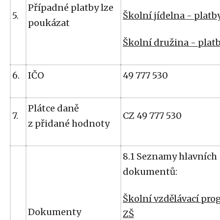
Případné platby lze
5.
Školní jídelna - platb
poukázat
Školní družina - plat
6.
IČO
49 777 530
Plátce daně
7.
CZ 49 777 530
z přidané hodnoty
8.1 Seznamy hlavních
dokumentů:
Školní vzdělávací pro
Dokumenty
ZŠ