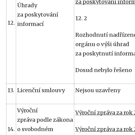
za poskytování infor
Úhrady
za poskytování
12. 2
12.
informací
Rozhodnutí nadřízen
orgánu o výši úhrad
za poskytnutí informa
Dosud nebylo řešeno
13.
Licenční smlouvy
Nejsou uzavřeny
Výroční
Výroční zpráva za rok
zpráva podle zákona
14.
o svobodném
Výroční zpráva za rok