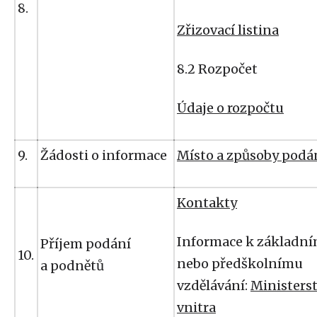
8.
Zřizovací listina
8.2 Rozpočet
Údaje o rozpočtu
9.
Žádosti o informace
Místo a způsoby podá
Kontakty
Informace k základn
Příjem podání
10.
nebo předškolnímu
a podnětů
vzdělávání:
Ministers
vnitra