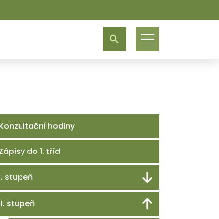
Konzultační hodiny
Zápisy do 1. tříd
I. stupeň
II. stupeň