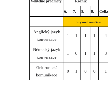
Volitelné předměty
Ročník
6.
7.
8.
9.
Celk
Jazykové zaměření
Anglický jazyk
1
1
1
1
4
konverzace
Německý jazyk
1
0
1
1
3
konverzace
Elektronická
0
1
0
0
1
komunikace