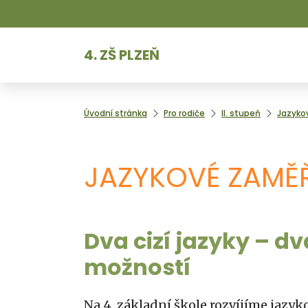
4. ZŠ PLZEŇ
Úvodní stránka
Pro rodiče
II. stupeň
Jazyko
JAZYKOVÉ ZAMĚ
Dva cizí jazyky – dv
možností
Na 4. základní škole rozvíjíme jazy