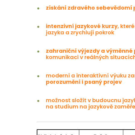
získání zdravého sebevědomí p
intenzivní jazykové kurzy
, kter
jazyka a zrychlují pokrok
zahraniční výjezdy a výměnné
komunikaci v reálných situacích
moderní a interaktivní výuku 
porozumění i psaný projev
možnost složit v budoucnu jazy
na studium na jazykově zaměře