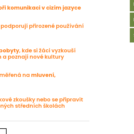
ři komunikaci v cizím jazyce
é podporují přirozené používání
 pobyty
, kde si žáci vyzkouší
 a poznají nové kultury
zaměřená na
mluvení,
kové zkoušky nebo se připravit
ných středních školách