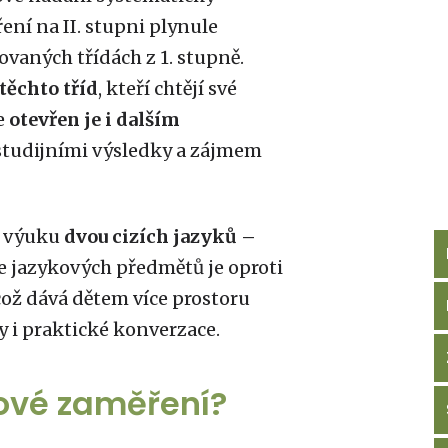
ení na II. stupni plynule
vaných třídách z 1. stupně.
ěchto tříd
, kteří chtějí své
le
otevřen je i dalším
studijními výsledky a zájmem
u výuku
dvou cizích jazyků –
ce jazykových předmětů je oproti
 což dává dětem více prostoru
y i praktické konverzace.
kové zaměření?