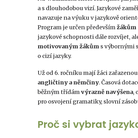
a s dlouhodobou vizí. Jazykové zaměř
navazuje na výuku v jazykově oriento
Program je určen především
žákům t
jazykové schopnosti dále rozvíjet, a
motivovaným žákům
s výbornými 
o cizí jazyky.
Už od 6. ročníku mají žáci zařazeno
angličtiny a němčiny
. Časová dota
běžným třídám
výrazně navýšena
,
pro osvojení gramatiky, slovní zásob
Proč si vybrat jazy