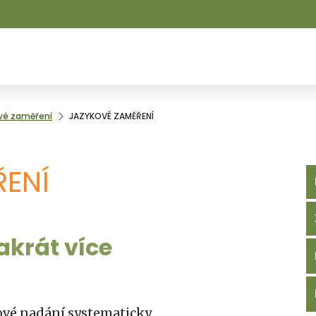
vé zaměření
JAZYKOVÉ ZAMĚŘENÍ
ŘENÍ
akrát více
kové nadání systematicky