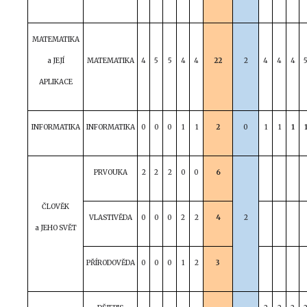
MATEMATIKA
a JEJÍ
MATEMATIKA
4
5
5
4
4
22
2
4
4
4
APLIKACE
INFORMATIKA
INFORMATIKA
0
0
0
1
1
2
0
1
1
1
PRVOUKA
2
2
2
0
0
6
ČLOVĚK
VLASTIVĚDA
0
0
0
2
2
4
2
a JEHO SVĚT
PŘÍRODOVĚDA
0
0
0
1
2
3