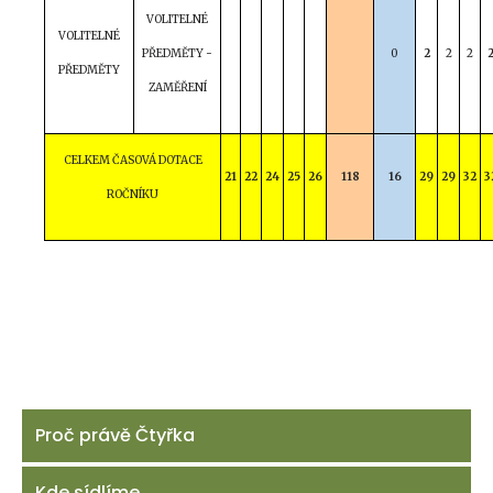
VOLITELNÉ
VOLITELNÉ
PŘEDMĚTY -
0
2
2
2
PŘEDMĚTY
ZAMĚŘENÍ
CELKEM ČASOVÁ DOTACE
21
22
24
25
26
118
16
29
29
32
3
ROČNÍKU
Proč právě Čtyřka
Kde sídlíme