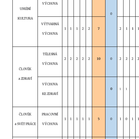
VÝCHOVA
UMĚNÍ
0
KULTURA
VÝTVARNÁ
1
1
1
2
2
7
2
1
1
1
VÝCHOVA
TĚLESNÁ
2
2
2
2
2
10
0
2
2
2
VÝCHOVA
ČLOVĚK
a ZDRAVÍ
VÝCHOVA
0
1
1
KE ZDRAVÍ
ČLOVĚK
PRACOVNÍ
1
1
1
1
1
5
0
1
0
1
1
a SVĚT PRÁCE
VÝCHOVA