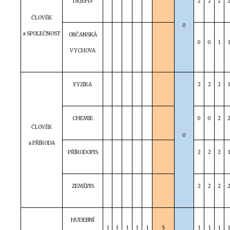
DĚJEPIS
2
2
2
ČLOVĚK
0
a SPOLEČNOST
OBČANSKÁ
0
0
1
1
VYCHOVA
FYZIKA
2
2
2
1
CHEMIE
0
0
2
ČLOVĚK
0
a PŘÍRODA
PŘÍRODOPIS
2
2
2
1
ZEMĚPIS
2
2
2
HUDEBNÍ
1
1
1
1
1
5
1
1
1
1