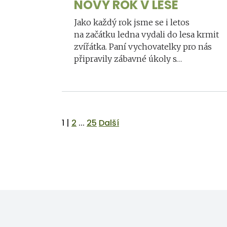
NOVÝ ROK V LESE
Jako každý rok jsme se i letos
na začátku ledna vydali do lesa krmit
zvířátka. Paní vychovatelky pro nás
připravily zábavné úkoly s…
1
|
2
...
25
Další