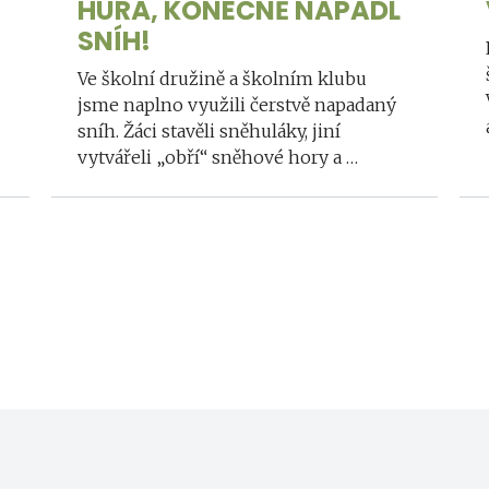
HURÁ, KONEČNĚ NAPADL
SNÍH!
Ve školní družině a školním klubu
jsme naplno využili čerstvě napadaný
sníh. Žáci stavěli sněhuláky, jiní
vytvářeli „obří“ sněhové hory a …