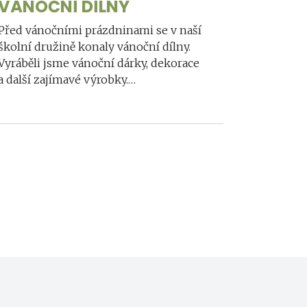
VÁNOČNÍ DÍLNY
Před vánočními prázdninami se v naší
školní družině konaly vánoční dílny.
Vyráběli jsme vánoční dárky, dekorace
a další zajímavé výrobky.…