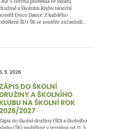
Dne 5. června proběhla ve školní
družině a školním klubu taneční
soutěž Disco Dance. Z každého
oddělení ŠD i ŠK se soutěže zúčastnili…
6. 5. 2026
ZÁPIS DO ŠKOLNÍ
DRUŽINY A ŠKOLNÍHO
KLUBU NA ŠKOLNÍ ROK
2026/2027
Zápis do školní družiny (ŠD) a školního
klubu (ŠK) proběhne v termínu od 11. 5.