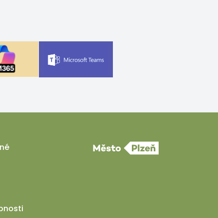
ané
pnosti