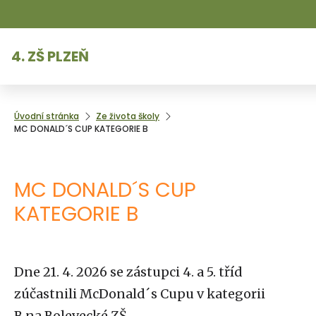
4. ZŠ PLZEŇ
Úvodní stránka
Ze života školy
MC DONALD´S CUP KATEGORIE B
MC DONALD´S CUP
KATEGORIE B
Dne 21. 4. 2026 se zástupci 4. a 5. tříd
zúčastnili McDonald´s Cupu v kategorii
B na Bolevecké ZŠ.