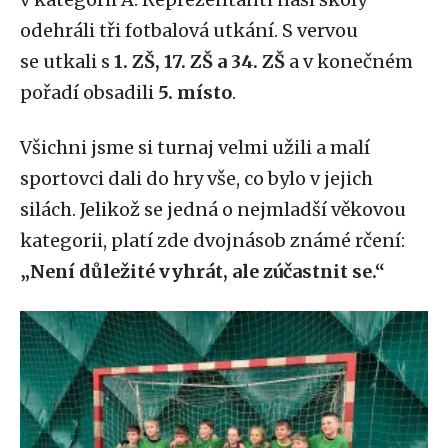
odehráli tři fotbalová utkání. S vervou
se utkali s
1. ZŠ, 17. ZŠ a 34. ZŠ
a v konečném
pořadí obsadili
5. místo
.
Všichni jsme si turnaj velmi užili a malí
sportovci dali do hry vše, co bylo v jejich
silách. Jelikož se jedná o nejmladší věkovou
kategorii, platí zde dvojnásob známé rčení:
„Není důležité vyhrát, ale zúčastnit se.“