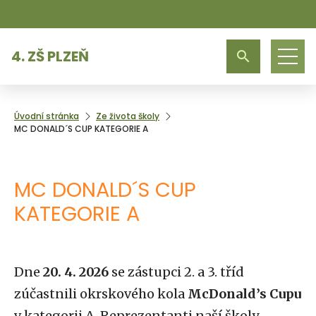
4. ZŠ PLZEŇ
Úvodní stránka
Ze života školy
MC DONALD´S CUP KATEGORIE A
MC DONALD´S CUP
KATEGORIE A
Dne
20. 4. 2026
se zástupci 2. a 3. tříd
zúčastnili okrskového kola
McDonald’s Cupu
v kategorii A. Reprezentanti naší školy